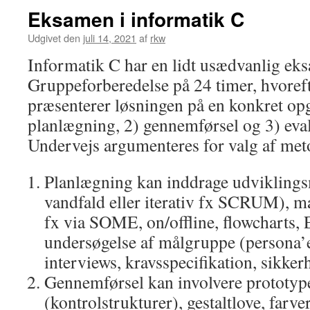
Eksamen i informatik C
Udgivet den
juli 14, 2021
af
rkw
Informatik C har en lidt usædvanlig e
Gruppeforberedelse på 24 timer, hvoreft
præsenterer løsningen på en konkret op
planlægning, 2) gennemførsel og 3) eval
Undervejs argumenteres for valg af meto
Planlægning kan inddrage udviklings
vandfald eller iterativ fx SCRUM), m
fx via SOME, on/offline, flowcharts,
undersøgelse af målgruppe (persona’e
interviews, kravsspecifikation, sikker
Gennemførsel kan involvere prototy
(kontrolstrukturer), gestaltlove, farv