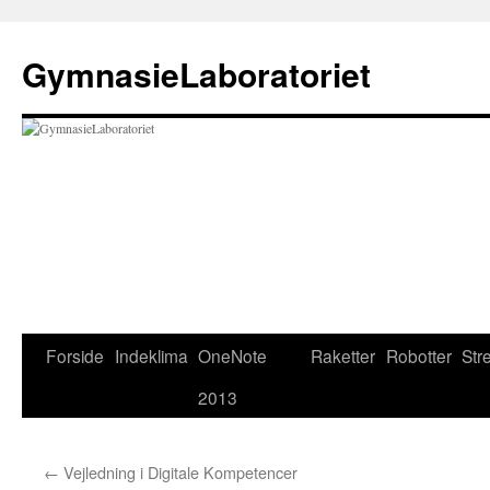
Hop
til
GymnasieLaboratoriet
indhold
Forside
Indeklima
OneNote
Raketter
Robotter
Str
2013
←
Vejledning i Digitale Kompetencer