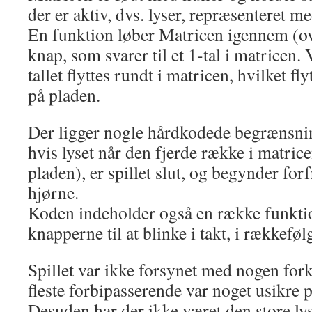
der er aktiv, dvs. lyser, repræsenteret me
En funktion løber Matricen igennem (ov
knap, som svarer til et 1-tal i matricen. 
tallet flyttes rundt i matricen, hvilket fly
på pladen.
Der ligger nogle hårdkodede begrænsning
hvis lyset når den fjerde række i matrice
pladen), er spillet slut, og begynder forf
hjørne.
Koden indeholder også en række funktio
knapperne til at blinke i takt, i rækkefø
Spillet var ikke forsynet med nogen fork
fleste forbipasserende var noget usikre 
Desuden har der ikke været den store lyst 