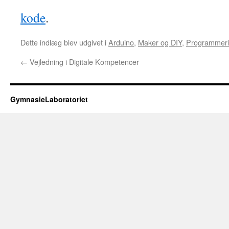
kode
.
Dette indlæg blev udgivet i
Arduino
,
Maker og DIY
,
Programmer
←
Vejledning i Digitale Kompetencer
GymnasieLaboratoriet