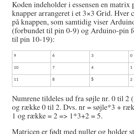
Koden indeholder i essensen en matrix p
knapper arrangeret i et 3×3 Grid. Hver 
på knappen, som samtidig viser Arduin
(forbundet til pin 0-9) og Arduino-pin 
til pin 10-19):
9
6
3
0
10
7
4
1
11
8
5
2
Numrene tildeles ud fra søjle nr. 0 til 2
og række 0 til 2. Dvs. nr = søjle*3 + ræ
1 og række = 2 => 1*3+2 = 5.
Matricen er født med nuller og holder s