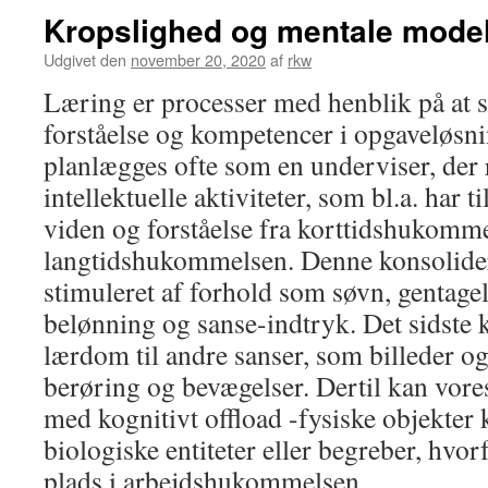
Kropslighed og mentale model
Udgivet den
november 20, 2020
af
rkw
Læring er processer med henblik på at
forståelse og kompetencer i opgaveløsn
planlægges ofte som en underviser, de
intellektuelle aktiviteter, som bl.a. har t
viden og forståelse fra korttidshukomme
langtidshukommelsen. Denne konsolider
stimuleret af forhold som søvn, gentagels
belønning og sanse-indtryk. Det sidste 
lærdom til andre sanser, som billeder o
berøring og bevægelser. Dertil kan vor
med kognitivt offload -fysiske objekter
biologiske entiteter eller begreber, hvo
plads i arbejdshukommelsen.