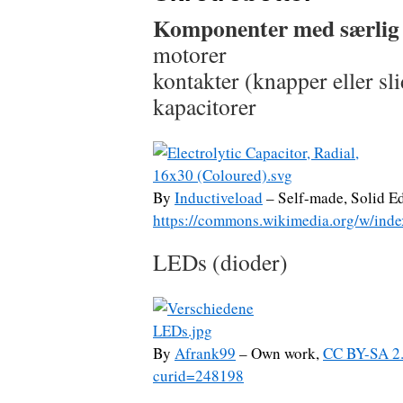
Komponenter med særlig 
motorer
kontakter (knapper eller sl
kapacitorer
By
Inductiveload
– Self-made, Solid E
https://commons.wikimedia.org/w/ind
LEDs (dioder)
By
Afrank99
–
Own work
,
CC BY-SA 2
curid=248198