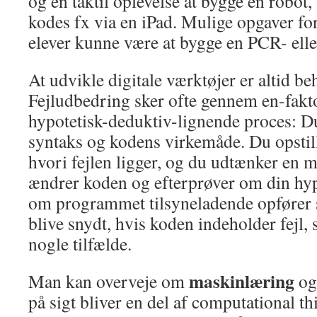
og en taktil oplevelse at bygge en robot
kodes fx via en iPad. Mulige opgaver fo
elever kunne være at bygge en PCR- eller
At udvikle digitale værktøjer er altid be
Fejludbedring sker ofte gennem en-fakto
hypotetisk-deduktiv-lignende proces: D
syntaks og kodens virkemåde. Du opstill
hvori fejlen ligger, og du udtænker en m
ændrer koden og efterprøver om din hyp
om programmet tilsyneladende opfører s
blive snydt, hvis koden indeholder fejl, 
nogle tilfælde.
maskinlæring
Man kan overveje om
o
på sigt bliver en del af computational t