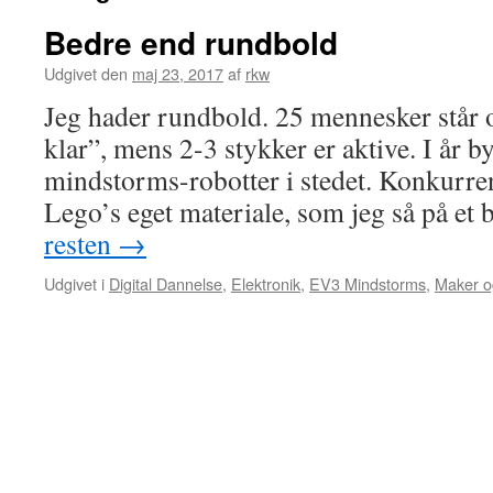
Bedre end rundbold
Udgivet den
maj 23, 2017
af
rkw
Jeg hader rundbold. 25 mennesker står 
klar”, mens 2-3 stykker er aktive. I år 
mindstorms-robotter i stedet. Konkurren
Lego’s eget materiale, som jeg så på e
resten
→
Udgivet i
Digital Dannelse
,
Elektronik
,
EV3 Mindstorms
,
Maker o