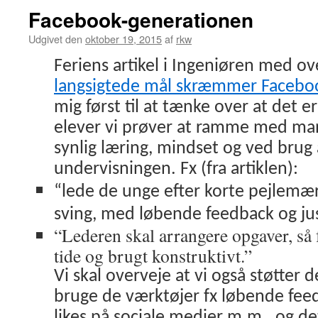
Facebook-generationen
Udgivet den
oktober 19, 2015
af
rkw
Feriens artikel i Ingeniøren med ov
langsigtede mål skræmmer Facebo
mig først til at tænke over at det
elever vi prøver at ramme med mang
synlig læring, mindset og ved brug 
undervisningen. Fx (fra artiklen):
“lede de unge efter korte pejlemæ
sving, med løbende feedback og jus
“Lederen skal arrangere opgaver, så f
tide og brugt konstruktivt.”
Vi skal overveje at vi også støtter 
bruge de værktøjer fx løbende feed
likes på sociale medier m.m., og d