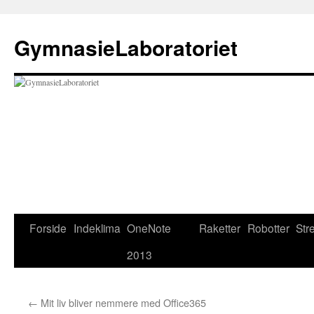
Hop
til
GymnasieLaboratoriet
indhold
Forside
Indeklima
OneNote
Raketter
Robotter
Str
2013
←
Mit liv bliver nemmere med Office365