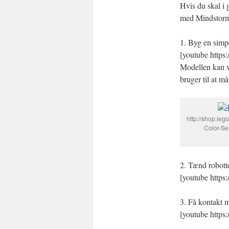
Hvis du skal i 
med Mindstorm
1. Byg en simp
[youtube http
Modellen kan va
bruger til at må
http://shop.le
Color-Se
2. Tænd robotte
[youtube http
3. Få kontakt 
[youtube http