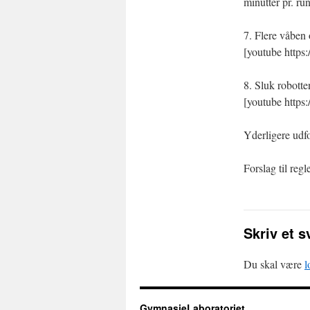
minutter pr. ru
7. Flere våben 
[youtube http
8. Sluk robotte
[youtube http
Yderligere udf
Forslag til regl
Skriv et s
Du skal være
l
GymnasieLaboratoriet