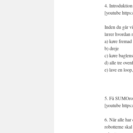
4. Introduktion
[youtube http
Inden du går vi
lærer hvordan ma
a) køre fremad
b) dreje
c) køre baglens
d) alle tre ove
e) lave en loop
5. Få SUMOrobo
[youtube http
6. Når alle har
robotterne skal