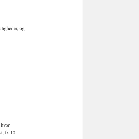
muligheder, og
 hvor
st, fx 10