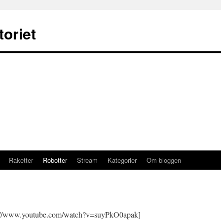
oriet
Raketter
Robotter
Stream
Kategorier
Om bloggen
s://www.youtube.com/watch?v=suyPkO0apak]