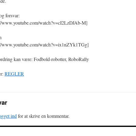
nde.
og forsvar:
s://www.youtube.com/watch?v=cI2LzDJAb-M]
n
s://www.youtube.com/watch?v=ix1nZYk1TGg]
ordring kan være: Fodbold-robotter, RoboRally
er:
REGLER
var
ogget ind
for at skrive en kommentar.