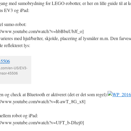
gang med sumobrydning for LEGO-robotter, er her en lille guide til at k
s EV3 og iPad:
el sumo-robot:
s://www.youtube.com/watch?v=hbBbuUbJf_o]
rieres med hjul/bælter, skjolde, placering af lysmåler m.m. Den farves
le reflekteret lys:
go.com/en-US/EV3-
nsor-45506
n og check at Bluetooth er aktiveret (det er det som regel):
s://www.youtube.com/watch?v=R-awT_8G_x8]
mellem robot og iPad:
s://www.youtube.com/watch?v=UFT_b-Dhzj0]