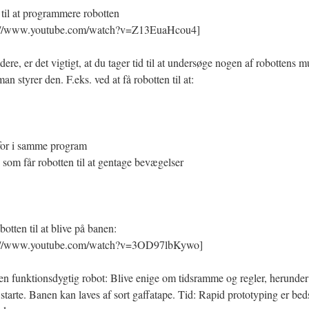
 til at programmere robotten
s://www.youtube.com/watch?v=Z13EuaHcou4]
dere, er det vigtigt, at du tager tid til at undersøge nogen af robottens 
n styrer den. F.eks. ved at få robotten til at:
nfor i samme program
, som får robotten til at gentage bevægelser
tten til at blive på banen:
s://www.youtube.com/watch?v=3OD97lbKywo]
 en funktionsdygtig robot: Blive enige om tidsramme og regler, herunder
 starte. Banen kan laves af sort gaffatape. Tid: Rapid prototyping er bed