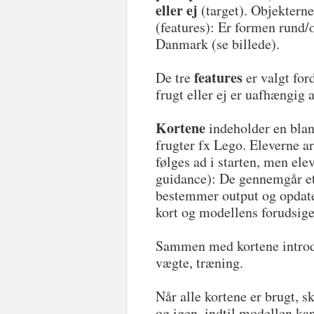
eller ej
(target). Objekterne
(features): Er formen rund/o
Danmark (se billede).
features
De tre
er valgt for
frugt eller ej er uafhængig 
Kortene
indeholder en blan
frugter fx Lego. Eleverne ar
følges ad i starten, men el
guidance): De gennemgår et
bestemmer output og opdate
kort og modellens forudsigel
Sammen med kortene introdu
vægte, træning.
Når alle kortene er brugt, 
og igen, indtil modellen kan