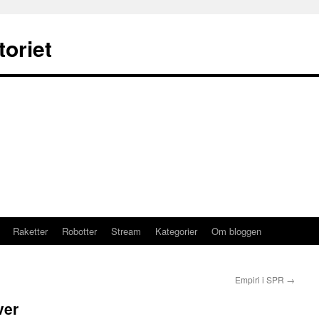
oriet
Raketter
Robotter
Stream
Kategorier
Om bloggen
Empiri i SPR
→
ver