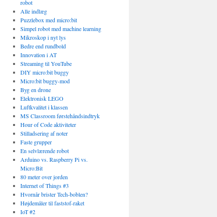
robot
Alle indlæg
Puzzlebox med micro:bit
Simpel robot med machine learning
Mikroskop i nyt lys
Bedre end rundbold
Innovation i AT
Streaming til YouTube
DIY micro:bit buggy
Micro:bit buggy-mod
Byg en drone
Elektronisk LEGO
Luftkvalitet i klassen
MS Classroom førstehåndsindtryk
Hour of Code aktiviteter
Stilladsering af noter
Faste grupper
En selvlærende robot
Arduino vs. Raspberry Pi vs.
Micro:Bit
80 meter over jorden
Internet of Things #3
Hvornår brister Tech-boblen?
Højdemåler til faststof-raket
IoT #2