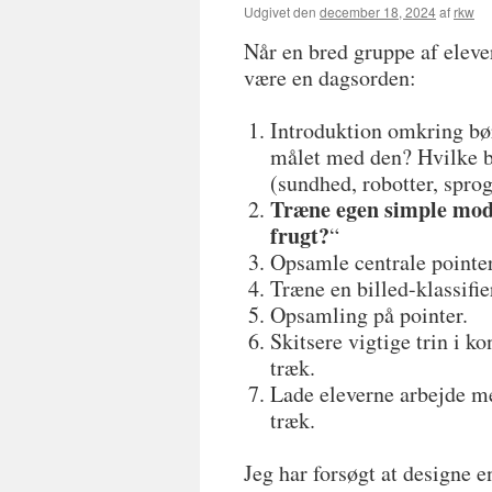
Udgivet den
december 18, 2024
af
rkw
Når en bred gruppe af elever
være en dagsorden:
Introduktion omkring bø
målet med den? Hvilke b
(sundhed, robotter, sprog
Træne egen simple mod
frugt?
“
Opsamle centrale pointer
Træne en billed-klassifi
Opsamling på pointer.
Skitsere vigtige trin i k
træk.
Lade eleverne arbejde m
træk.
Jeg har forsøgt at designe e