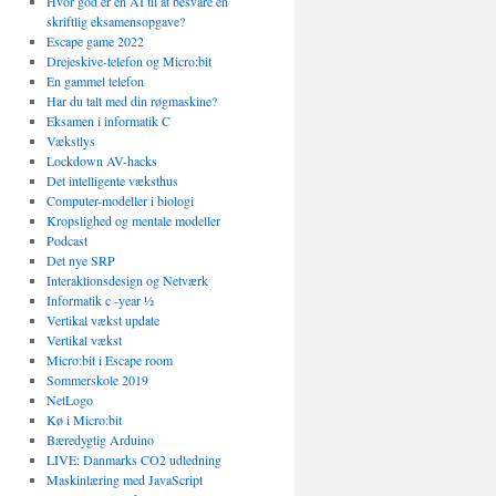
Hvor god er en AI til at besvare en
skriftlig eksamensopgave?
Escape game 2022
Drejeskive-telefon og Micro:bit
En gammel telefon
Har du talt med din røgmaskine?
Eksamen i informatik C
Vækstlys
Lockdown AV-hacks
Det intelligente væksthus
Computer-modeller i biologi
Kropslighed og mentale modeller
Podcast
Det nye SRP
Interaktionsdesign og Netværk
Informatik c -year ½
Vertikal vækst update
Vertikal vækst
Micro:bit i Escape room
Sommerskole 2019
NetLogo
Kø i Micro:bit
Bæredygtig Arduino
LIVE: Danmarks CO2 udledning
Maskinlæring med JavaScript