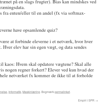
trænet på en slags frugter). Bias kan mindskes ved
træningsdata.
fra enten/eller til en andel (fx via softmax-
 eleverne have opsamlende quiz?
være at forbinde eleverne i et netværk, hvor hver
t. Hver elev har sin egen vægt, og data sendes
 til kaos: Hvem skal opdatere vægtene? Skal alle
vis nogen regner forkert? Elever ved kun hvad der
 hele netværket fx kommer de ikke til at forholde
nnelse
,
Informatik
,
Maskinlæring
. Bogmærk
permalinket
.
Empiri i SPR
→