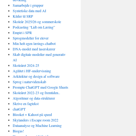
Samarbejde i grupper
Syntetiske data med AI
Kilder til SRP
Skoleår 2025/26 og sommerskole
Podcasting “Lidt om Læring”
Empiri i SPR
Sprogmodeller for elever
Min helt egen lærings-chatbot
DNA-model med laserskærer
Skab digitale modeller med generativ
AI
Skoleåret 2024-25
Agilitet i HF-undervisning
Arkitektur og design af software
Sprog i naturvidenskab
Prompte ChatGPT med Google Sheets
Skoleåret 2022-23 og fremtiden..
Algoritmer og data-strukturer
Skrive en fagtekst
chatGPT
Blooket = Kahoot på speed
Skylanders i Escape room 2022
Dataanalyse og Machine Learning
Biogas!