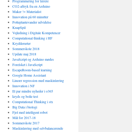
Programmering for lærere
CO2-aftryk fra en Arduino
Maker != Materialist
Innovation på 60 minutter
Potteplantevander udvidelse
KnapSpil
Vejledning i Digitale Kompetencer
Computational thinking i HF
Krydderurter
Sommerskole 2018
Update maj 2018
JavaScript og Arduino mødes
Forelsket i JavaScript
EscapeRoom-based learning
Google Home Assistant
Lineær regression med maskinlæring
Innovation i NF
Et par mindre nyheder i o365
kryds og bolle test
Computational Thinking i stx
Big Data i biologi
Fjol med intelligent robot
Mål for 2017-18
Sommerskole 2017
Maskinlæring med selvbalancerende