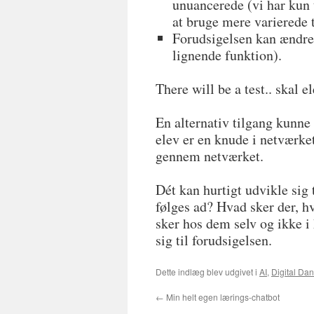
unuancerede (vi har kun 
at bruge mere varierede 
Forudsigelsen kan ændres 
lignende funktion).
There will be a test.. skal
En alternativ tilgang kunne 
elev er en knude i netværke
gennem netværket.
Dét kan hurtigt udvikle sig
følges ad? Hvad sker der, h
sker hos dem selv og ikke i
sig til forudsigelsen.
Dette indlæg blev udgivet i
AI
,
Digital Da
←
Min helt egen lærings-chatbot