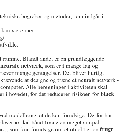
 tekniske begreber og metoder, som indgår i
le kan være med.
gt.
 afvikle.
 at ramme. Blandt andet er en grundlæggende
neurale netværk
e
, som er i mange lag og
ræver mange gentagelser. Det bliver hurtigt
skrævende at designe og træne et neuralt netværk -
 computer. Alle beregninger i aktiviteten skal
black
r i hovedet, for det reducerer risikoen for
ed modellerne, at de kan forudsige. Derfor har
å eleverne skal hånd-træne en meget simpel
frugt
as), som kan forudsige om et objekt er en