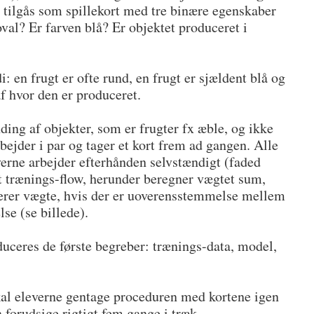
 tilgås som spillekort med tre binære egenskaber
val? Er farven blå? Er objektet produceret i
di: en frugt er ofte rund, en frugt er sjældent blå og
af hvor den er produceret.
ding af objekter, som er frugter fx æble, og ikke
bejder i par og tager et kort frem ad gangen. Alle
everne arbejder efterhånden selvstændigt (faded
 trænings-flow, herunder beregner vægtet sum,
rer vægte, hvis der er uoverensstemmelse mellem
se (se billede).
ceres de første begreber: trænings-data, model,
skal eleverne gentage proceduren med kortene igen
 forudsige rigtigt fem gange i træk.