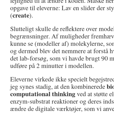
lejlighed til at ændre i koden. Måske h
opgave til eleverne: Lav en slider der s
create
(
).
Slutteligt skulle de reflektere over mod
begrænsninger. Af muligheder fremhæved
kunne se (modeller af) molekylerne, so
og dermed blev det nemmere at forstå hv
det lab-forsøg, som vi havde brugt 90 m
udføre på 2 minutter i modellen.
Eleverne virkede ikke specielt begejstr
bi
jeg synes stadig, at den kombinerede
computational thinking
ved at støtte e
enzym-substrat reaktioner og deres indsi
ændre de digitale værktøjer, som vi anv