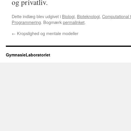
og privatliv.
Dette indlæg blev udgivet i
Biologi
,
Bioteknologi
,
Computational t
Programmering
. Bogmærk
permalinket
.
←
Kropslighed og mentale modeller
GymnasieLaboratoriet