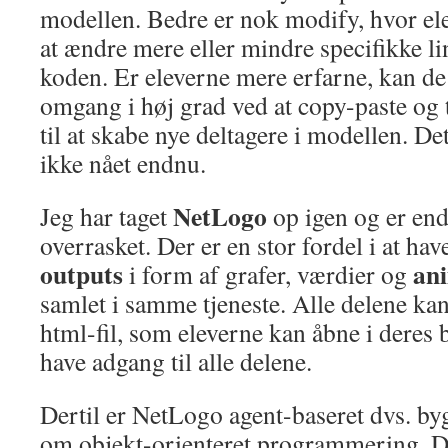
modellen. Bedre er nok modify, hvor el
at ændre mere eller mindre specifikke lin
koden. Er eleverne mere erfarne, kan de 
omgang i høj grad ved at copy-paste og 
til at skabe nye deltagere i modellen. De
ikke nået endnu.
NetLogo
Jeg har taget
op igen og er end
overrasket. Der er en stor fordel i at ha
outputs
an
i form af grafer, værdier og
samlet i samme tjeneste. Alle delene k
html-fil, som eleverne kan åbne i deres
have adgang til alle delene.
Dertil er NetLogo agent-baseret dvs. by
om objekt-orienteret programmering. D