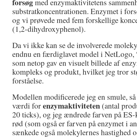
forsøg
med enzymaktivitetens samme
substratkoncentrationen. Enzymet i fors
og vi prøvede med fem forskellige konce
(1,2-dihydroxyphenol).
Da vi ikke kan se de involverede moleky
endnu en færdiglavet model i NetLogo,
som netop gav en visuelt billede af enzy
kompleks og produkt, hvilket jeg tror st
forståelse.
Modellen modificerede jeg en smule, så d
enzymaktiviteten
værdi for
(antal produ
20 ticks), og jeg ændrede farven på ES
rød (som også er farven på enzymet i ani
sænkede også molekylernes hastighed og