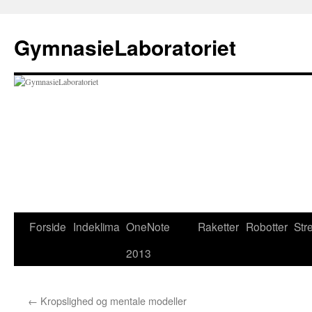
Hop
til
GymnasieLaboratoriet
indhold
Forside
Indeklima
OneNote
Raketter
Robotter
Str
2013
←
Kropslighed og mentale modeller