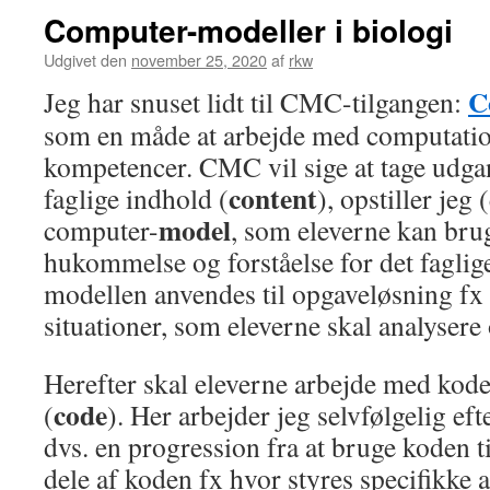
Computer-modeller i biologi
Udgivet den
november 25, 2020
af
rkw
C
Jeg har snuset lidt til CMC-tilgangen:
som en måde at arbejde med computatio
kompetencer. CMC vil sige at tage udgan
content
faglige indhold (
), opstiller jeg 
model
computer-
, som eleverne kan bruge
hukommelse og forståelse for det faglige
modellen anvendes til opgaveløsning fx 
situationer, som eleverne skal analysere 
Herefter skal eleverne arbejde med kod
code
(
). Her arbejder jeg selvfølgelig ef
dvs. en progression fra at bruge koden til
dele af koden fx hvor styres specifikke 