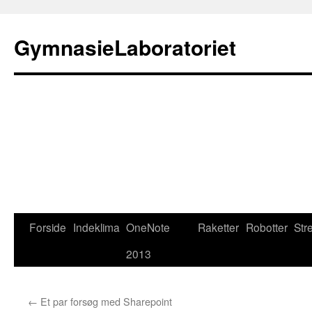
Hop
til
GymnasieLaboratoriet
indhold
Forside
Indeklima
OneNote
Raketter
Robotter
Str
2013
←
Et par forsøg med Sharepoint